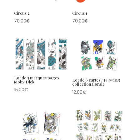
Circus 2
Circus 1
70,00
€
70,00
€
Lot de 5 marques pages
Lot de 6 cartes / 14.8×10.5
Moby Dick
collection florale
15,00
€
12,00
€