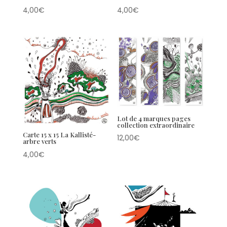
4,00
€
4,00
€
Lot de 4 marques pages
collection extraordinaire
Carte 15 x 15 La Kallisté-
12,00
€
arbre verts
4,00
€