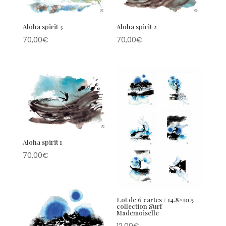
Aloha spirit 3
Aloha spirit 2
70,00
€
70,00
€
Aloha spirit 1
70,00
€
Lot de 6 cartes / 14.8×10.5
collection Surf
Mademoiselle
12,00
€