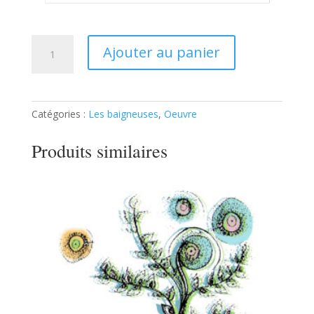
quantité
Ajouter au panier
de
Baigneuse
3
Catégories :
Les baigneuses
,
Oeuvre
Produits similaires