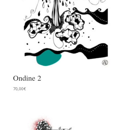
Ondine 2
70,00
€