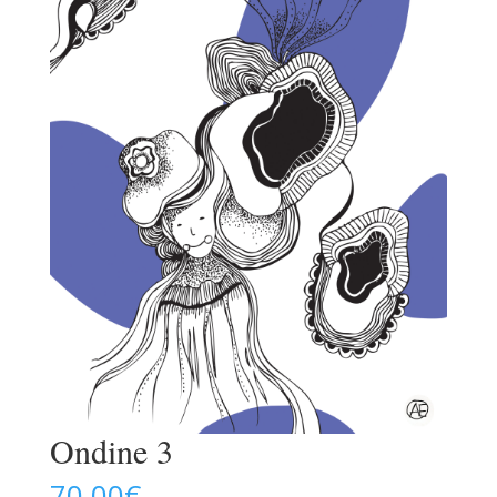
Ondine 3
70,00
€