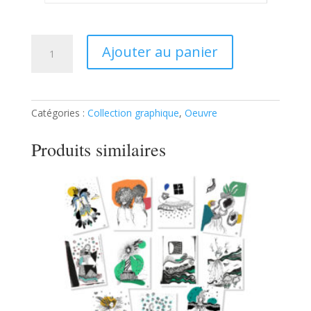
quantité
Ajouter au panier
de
Ondine
3
Catégories :
Collection graphique
,
Oeuvre
Produits similaires