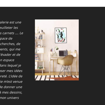
alerie est une
euilleter les
 carnets …. Le
space de
echerches, de
ents, qui me
évader et de
un espace
ans lequel je
oser mes idées
reté. L’idée de
rie m’est venue
de donner une
à mes dessins,
 mon univers