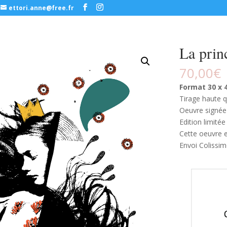
ettori.anne@free.fr
La prin
70,00
€
Format 30 x 
Tirage haute q
Oeuvre signée 
Edition limité
Cette oeuvre e
Envoi Colissi