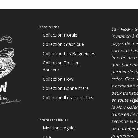
Les collections
La « Flow » G
Collection Florale
invitation à f
pages de mes
Collection Graphique
carnet est e
Collection Les Baigneuses
liberté, de r
Collection Tout en
questionnem
douceur
permet de m’
créer. C’est 
Collection Flow
« nomade » d
Collection Bonne mère
peux transp
Collection Il était une fois
en toute légè
la Flow Gale
d’une envie 
Informations légales
seconde vie 
Mentions légales
de partager
graphique.
CGV